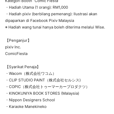
Kategori Booth “Comic Fiesta”
・Hadiah Utama (1 orang): RM1,000
・Hadiah pixiv (berbilang pemenang): Ilustrasi akan
dipaparkan di Facebook Pixiv Malaysia
※ Hadiah wang tunai hanya boleh diterima melalui Wise.
【Penganjur】
pixiv Inc.
ComicFiesta
【Syarikat Penaja】
・Wacom（株式会社ワコム）
・CLIP STUDIO PAINT（株式会社セルシス)
・COPIC（株式会社トゥーマーカープロダクツ）
・KINOKUNIYA BOOK STORES (Malaysia)
・Nippon Designers School
・Karaoke Manekineko