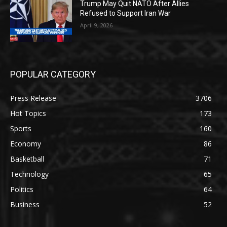
Trump May Quit NATO After Allies
Refused to Support Iran War
April 9, 2026
POPULAR CATEGORY
Press Release
3706
Hot Topics
173
Sports
160
Economy
86
Basketball
71
Technology
65
Politics
64
Business
52