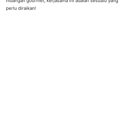
hidangan gourmet, kerjasama ini adalah sesuatu yang
perlu diraikan!